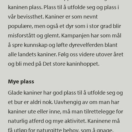
blant annet møbler og gardiner. Ved å henge
– dårlig ånde som kommer plutselig eller
kaninen plass. Plass til å utfolde seg og plass i
spennende leker på klorebrettet eller stativet
forverres
vår bevissthet. Kaniner er som nevnt
gjør du det mer attraktivt for katten din. Katter
– klumper i huden eller i juret
populære, men også et dyr som i stor grad blir
liker å strekke seg opp etter klorebrettet, så
– har en hvit hinne som dekker en del av
misforstått og glemt. Kampanjen har som mål
sørg for at høyden på brettet passer kattens
øynene
å spre kunnskap og løfte dyrevelferden blant
størrelse.
alle landets kaniner. Følg oss videre utover året
og bli med på Det store kaninhoppet.
Katten trenger én skål til friskt vann og én skål
til mat. Skålene bør settes på et sted hvor
Mye plass
katten kan spise i fred og de bør vaskes hver
Glade kaniner har god plass til å utfolde seg og
dag. Katten er en kjøtteter og for at den skal
et bur er aldri nok. Uavhengig av om man har
holde seg frisk er det viktig at maten
kaniner ute eller inne, må man tilrettelegge for
inneholder proteiner fra kjøtt og fisk. Godt
naturlig atferd og mye aktivitet. Kaninene må
tørrfôr beregnet på katt vil dekke kattens
få utløp for naturgitte behov, som å gnage,