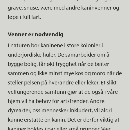
behov for næring. Følg mengdeanvisning på
grave, snuse, være med andre kaninvenner og
fôrsekken.
løpe i full fart.
Kattunger har behov for andre næringsstoffer
Venner er nødvendig
enn en voksne katter, og skal derfor ha et fôr
I naturen bor kaninene i store kolonier i
tilpasset kattunger.
underjordiske huler. De samarbeider om å
bygge bolig, får økt trygghet når de beiter
Du kan gjerne la hele døgndosen med fôr stå
sammen og ikke minst mye kos og moro når de
framme, slik at katten kan spise mange små
steller pelsen på hverandre eller leker. Et slikt
måltider i løpet av dagen. Dersom katten er for
velfungerende samfunn gjør at de også i våre
tykk, bør den få et fôr med redusert
hjem vil ha behov for artsfrender. Andre
energiinnhold. Her kan dyreklinikken din
dyrearter, oss mennesker inkludert, vil aldri
veilede deg nærmere med hensyn til type og
kunne erstatte en kanin. Det er derfor viktig at
mengde.
kaniner holdes i par eller små grupper. Vær