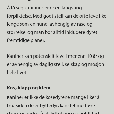
Å få seg kaninunger er en langvarig
forpliktelse. Med godt stell kan de ofte leve like
lenge som en hund, avhengig av rase og
størrelse, og man bør alltid inkludere dyret i
fremtidige planer.
Kaniner kan potensielt leve i mer enn 10 år og
er avhengig av daglig stell, selskap og mosjon
hele livet.
Kos, klapp og klem
Kaniner er ikke de kosedyrene mange liker å
tro. Siden de er byttedyr, kan det medføre
stress og redsel å bli løftet opp og holdt fast.