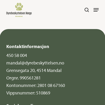
Skip
Navig
search
to
main
content
Kontaktinformasjon
450 58 004
mandal@dyrebeskyttelsen.no
Grensegata 20, 4514 Mandal
Orgnr. 990561281
Kontonummer: 2801 08 67160
Vippsnummer: 510869